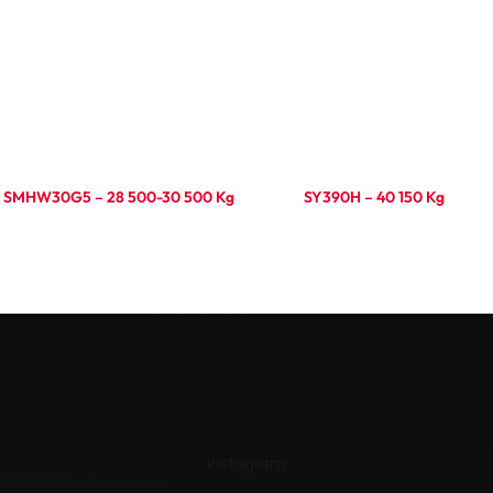
SMHW30G5 – 28 500-30 500 Kg
SY390H – 40 150 Kg
Ler mais
Ler mais
Instagram