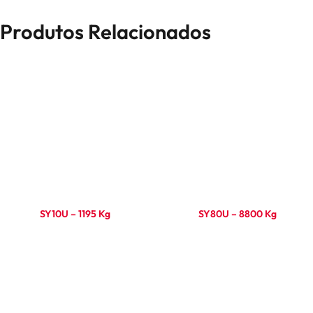
Produtos Relacionados
SY10U – 1195 Kg
SY80U – 8800 Kg
Ler mais
Ler mais