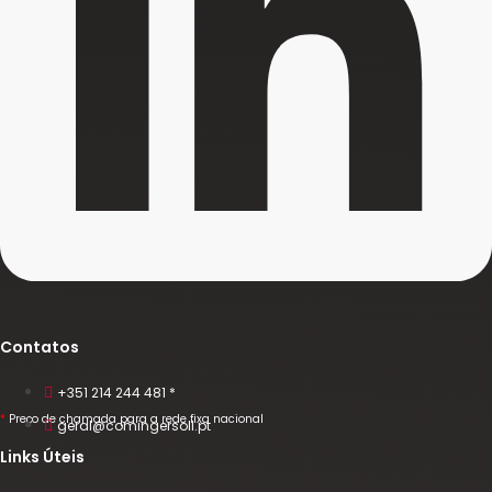
Contatos
+351 214 244 481 *
*
Preço de chamada para a rede fixa nacional
geral@comingersoll.pt
Links Úteis