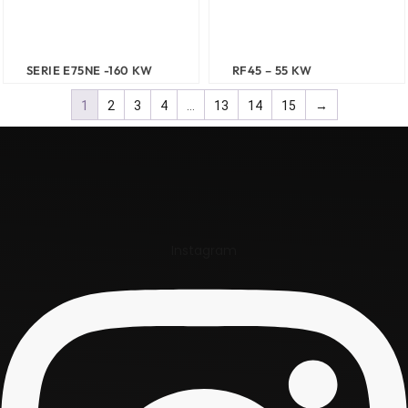
SERIE E75NE -160 KW
RF45 – 55 KW
1
2
3
4
…
13
14
15
→
Instagram