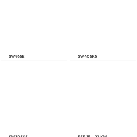
SW965E
SW405K5
SW305K5
RSE 15 – 22 KW