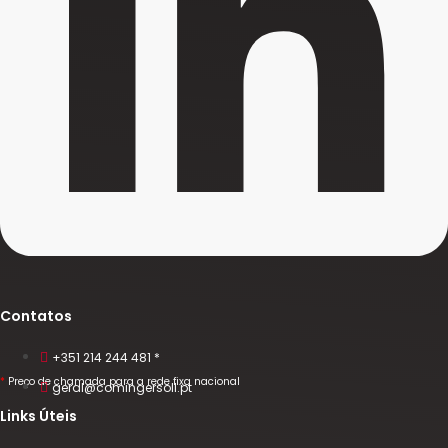
Contatos
+351 214 244 481 *
*
Preço de chamada para a rede fixa nacional
geral@comingersoll.pt
Links Úteis