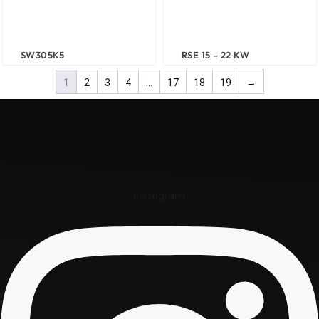
SW305K5
RSE 15 – 22 KW
1
2
3
4
…
17
18
19
→
Instagram