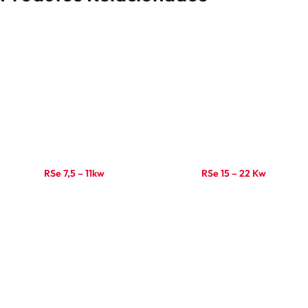
RSe 7,5 – 11kw
RSe 15 – 22 Kw
Ler mais
Ler mais