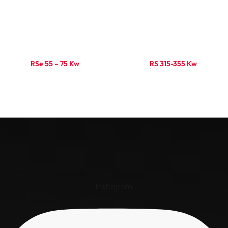
RSe 55 – 75 Kw
RS 315-355 Kw
Ler mais
Ler mais
Instagram