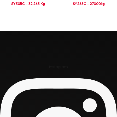
SY305C – 32 265 Kg
SY265C – 27000kg
Ler mais
Ler mais
Instagram