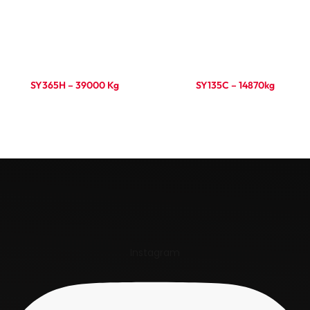
SY365H – 39000 Kg
SY135C – 14870kg
Ler mais
Ler mais
Instagram