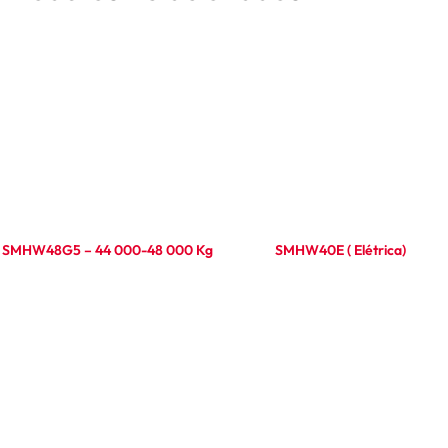
SMHW48G5 – 44 000-48 000 Kg
SMHW40E ( Elétrica)
Ler mais
Ler mais