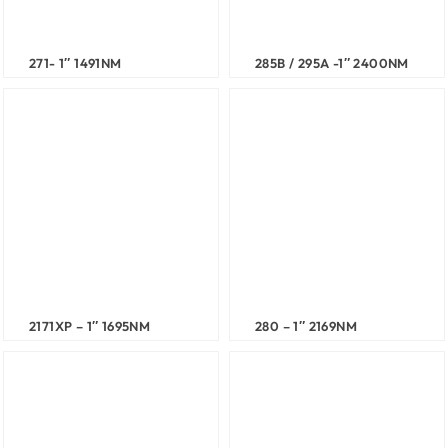
271- 1″ 1491NM
285B / 295A -1″ 2400NM
2171XP – 1″ 1695NM
280 – 1″ 2169NM