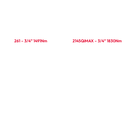
261 – 3/4″ 1491Nm
2145QiMAX – 3/4″ 1830Nm
Ler mais
Ler mais