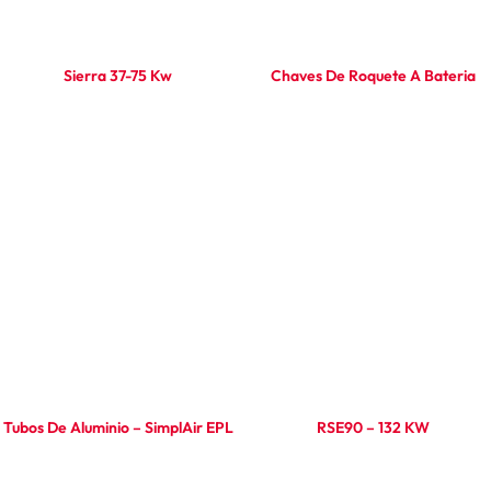
Sierra 37-75 Kw
Chaves De Roquete A Bateria
Ler mais
Ler mais
Tubos De Aluminio – SimplAir EPL
RSE90 – 132 KW
Ler mais
Ler mais