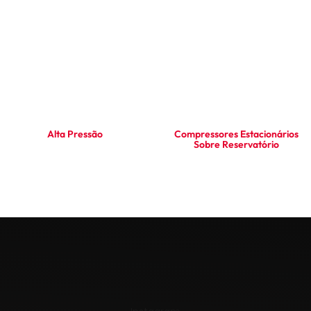
Alta Pressão
Compressores Estacionários
Sobre Reservatório
Ler mais
Ler mais