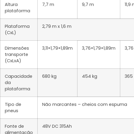
Altura
7,7 m
9,7 m
11,9
plataforma
Plataforma
2,79 m x 1,6 m
(CxL)
Dimensões
3,11×1,79×1,89m
3,76×1,79×1,89m
3,7
transporte
(CxLxA)
Capacidade
680 kg
454 kg
365
da
plataforma
Tipo de
Não marcantes – cheios com espuma
pneus
Fonte de
48V DC 315Ah
alimentação