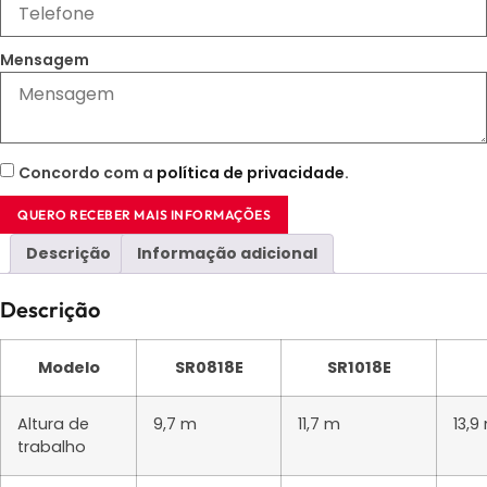
Mensagem
Concordo com a
política de privacidade
.
QUERO RECEBER MAIS INFORMAÇÕES
Descrição
Informação adicional
Descrição
Modelo
SR0818E
SR1018E
Altura de
9,7 m
11,7 m
13,9
trabalho