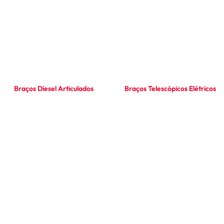
Braços Diesel Articulados
Braços Telescópicos Elétricos
Ler mais
Ler mais