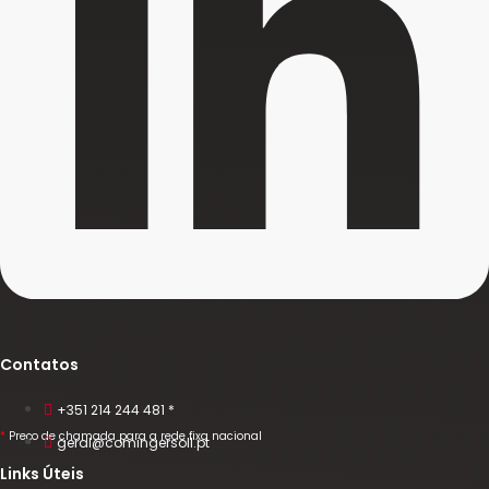
Contatos
+351 214 244 481 *
*
Preço de chamada para a rede fixa nacional
geral@comingersoll.pt
Links Úteis