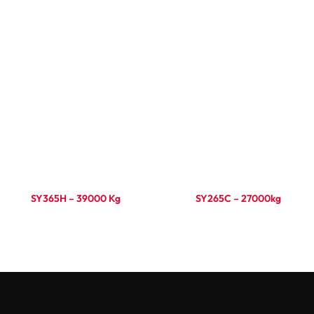
Ler mais
Ler mais
SY365H – 39000 Kg
SY265C – 27000kg
Ler mais
Ler mais