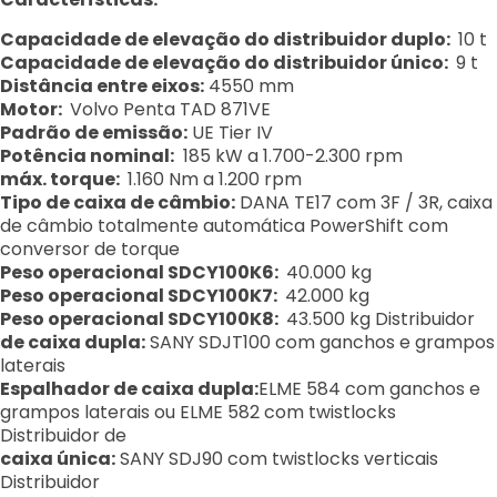
Capacidade de elevação do distribuidor duplo:
10 t
Capacidade de elevação do distribuidor único:
9 t
Distância entre eixos:
4550 mm
Motor:
Volvo Penta TAD 871VE
Padrão de emissão:
UE Tier IV
Potência nominal:
185 kW a 1.700-2.300 rpm
máx. torque:
1.160 Nm a 1.200 rpm
Tipo de caixa de câmbio:
DANA TE17 com 3F / 3R, caixa
de câmbio totalmente automática PowerShift com
conversor de torque
Peso operacional SDCY100K6:
40.000 kg
Peso operacional SDCY100K7:
42.000 kg
Peso operacional SDCY100K8:
43.500 kg Distribuidor
de caixa dupla:
SANY SDJT100 com ganchos e grampos
laterais
Espalhador de caixa dupla:
ELME 584 com ganchos e
grampos laterais ou ELME 582 com twistlocks
Distribuidor de
caixa única:
SANY SDJ90 com twistlocks verticais
Distribuidor