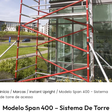
Início
/
Marcas
/
Instant Upright
/ Modelo Span 400 – Sistema
de torre de acesso
Modelo Span 400 – Sistema De Torre