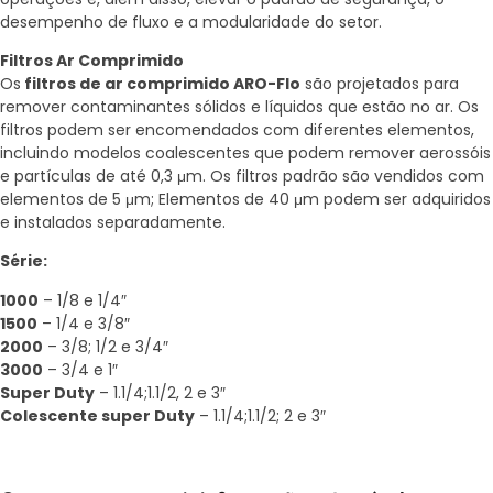
desempenho de fluxo e a modularidade do setor.
Filtros Ar Comprimido
Os
filtros de ar comprimido ARO-Flo
são projetados para
remover contaminantes sólidos e líquidos que estão no ar. Os
filtros podem ser encomendados com diferentes elementos,
incluindo modelos coalescentes que podem remover aerossóis
e partículas de até 0,3 μm. Os filtros padrão são vendidos com
elementos de 5 μm; Elementos de 40 μm podem ser adquiridos
e instalados separadamente.
Série:
1000
– 1/8 e 1/4″
1500
– 1/4 e 3/8″
2000
– 3/8; 1/2 e 3/4″
3000
– 3/4 e 1″
Super Duty
– 1.1/4;1.1/2, 2 e 3″
Colescente super Duty
– 1.1/4;1.1/2; 2 e 3″