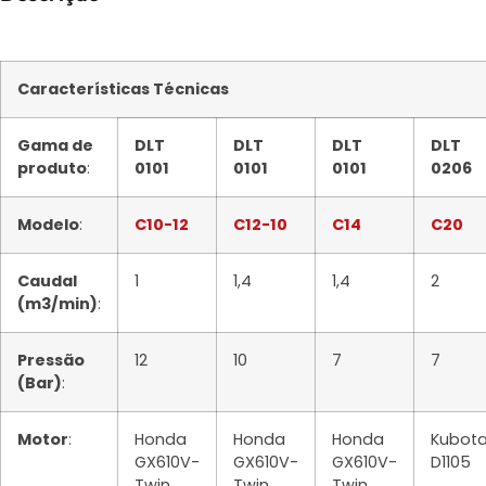
Características Técnicas
Gama de
DLT
DLT
DLT
DLT
produto
:
0101
0101
0101
0206
Modelo
:
C10-12
C12-10
C14
C20
Caudal
1
1,4
1,4
2
(m3/min)
:
Pressão
12
10
7
7
(Bar)
:
Motor
:
Honda
Honda
Honda
Kubot
GX610V-
GX610V-
GX610V-
D1105
Twin
Twin
Twin