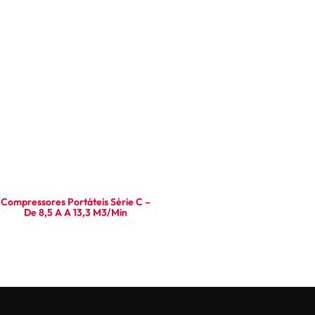
Ler mais
Ler mais
Compressores Portáteis Série C –
De 8,5 A A 13,3 M3/min
Ler mais