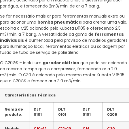
portátil, accionado por um Kubota D1105 a diesel refrigerador
por água, e fornecendo 2m3/min. de ar a 7 bar g.
Se for necessário mais ar para ferramentas manuais extra ou
para acionar uma
bomba pneumática
para drenar uma vala,
escolha o C25 acionado pelo Kubota D1105 e oferecendo 2.5
m3/min. a 7 bar g. A versatilidade da gama de
ferramentas
individuais
é aumentada pela provisão de modelos geradores
para iluminação local, ferramentas elétricas ou soldagem por
fusão de tubo de serviço de polietileno.
O C20GS – inclui um
gerador elétrico
que pode ser acionado
ao mesmo tempo que o compressor, fornecendo ar a 2.0
m3/min. O C30 é acionado pelo mesmo motor Kubota V 1505
que o C20GS e fornece ar a 3.0 m3/min
Características Técnicas
Gama de
DLT
DLT
DLT
DLT
produto
:
0101
0101
0101
0206
Modelo
:
C10-12
C12-10
C14
C20