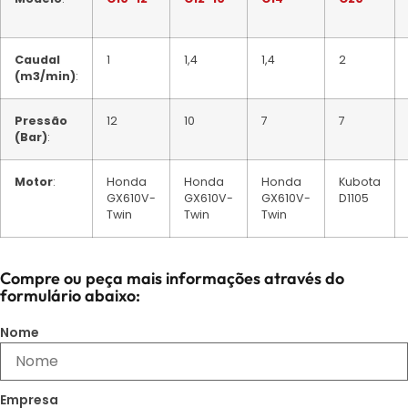
Caudal
1
1,4
1,4
2
(m3/min)
:
Pressão
12
10
7
7
(Bar)
:
Motor
:
Honda
Honda
Honda
Kubota
GX610V-
GX610V-
GX610V-
D1105
Twin
Twin
Twin
Compre ou peça mais informações através do
formulário abaixo:
Nome
Empresa