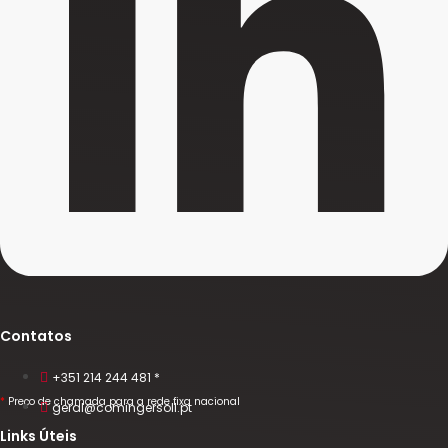
Contatos
+351 214 244 481 *
*
Preço de chamada para a rede fixa nacional
geral@comingersoll.pt
Links Úteis