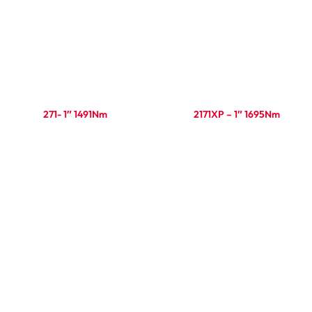
271- 1″ 1491Nm
2171XP – 1″ 1695Nm
Ler mais
Ler mais