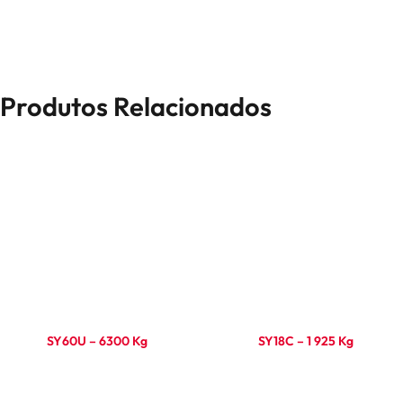
Produtos Relacionados
SY60U – 6300 Kg
SY18C – 1 925 Kg
Ler mais
Ler mais