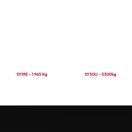
SY19E – 1 965 Kg
SY50U – 5300kg
Ler mais
Ler mais