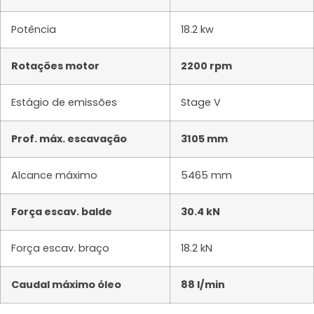
Potência
18.2 kw
Rotações motor
2200 rpm
Estágio de emissões
Stage V
Prof. máx. escavação
3105 mm
Alcance máximo
5465 mm
Força escav. balde
30.4 kN
Força escav. braço
18.2 kN
Caudal máximo óleo
88 l/min