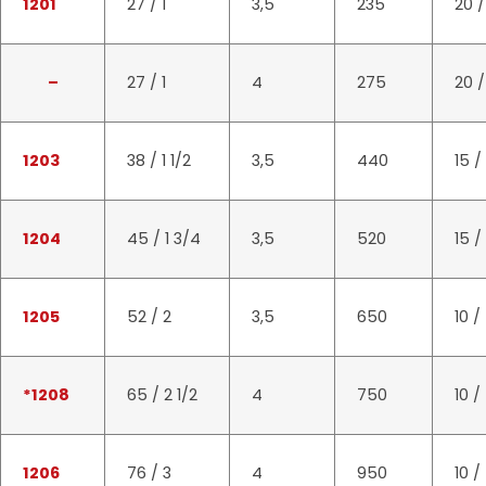
1201
27 / 1
3,5
235
20 /
–
27 / 1
4
275
20 /
1203
38 / 1 1/2
3,5
440
15 /
1204
45 / 1 3/4
3,5
520
15 /
1205
52 / 2
3,5
650
10 /
*1208
65 / 2 1/2
4
750
10 /
1206
76 / 3
4
950
10 /