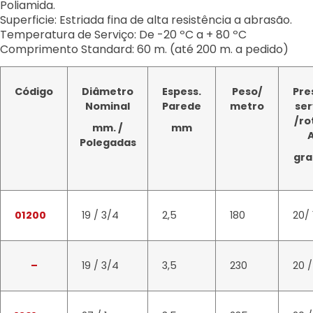
Poliamida.
Superficie: Estriada fina de alta resistência a abrasão.
Temperatura de Serviço: De -20 ºC a + 80 ºC
Comprimento Standard: 60 m. (até 200 m. a pedido)
Código
Diâmetro
Espess.
Peso/
Pre
Nominal
Parede
metro
ser
/ro
mm. /
mm
Polegadas
gr
01200
19 / 3/4
2,5
180
20/ 
–
19 / 3/4
3,5
230
20 /